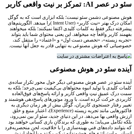
سئو در عصر AI: تمرکز بر نیت واقعی کاربر
هوش مصنوعی دشمن سئو نیست؛ بلکه ابزاری است که به گوگل
امکان درک بهتر «نیت کاربر» (Intent User )را میدهد. الگوریتم‌های
پیشرفته دیگر فقط به کلمات کلیدی اکتفا نمیکنند؛ بلکه میخواهند
بفهمند کاربر واقعاً چه میخواهد. این یعنی محتوای شما باید بتواند
«تجربه زیسته»‌، «تخصص دست اول» و «اعتماد» را منتقل کند،
خصوصیاتی که هوش مصنوعی به تنهایی قادر به جعل آنها نیست.
آینده سئو در هوش مصنوعی
آینده سئو در عصر هوش مصنوعی دیگر حول محور تکرارِ ساده‌ی
کلمات کلیدی یا تولید انبوه محتواهای بی‌کیفیت نمی‌چرخد؛ بلکه به
سمت درک عمیقِ نیتِ واقعی کاربر و ارائه پاسخ‌های فوق‌العاده
کاربردی حرکت کرده است. با ورود موتورهای پاسخ‌دهی هوشمند و
تغییر رفتار جستجوی کاربران، گوگل بیش از هر زمان دیگری به
فاکتورهایی مانند تجربه زیسته (Experience)، اعتبار منبع و خلق
ارزش واقعی بها می‌دهد. در این دنیای جدید، سئو از بین نمی‌رود،
بلکه تکامل می‌یابد؛ به طوری که برندگانِ بازی کسانی خواهند بود
که بتوانند داده‌های فنیِ بهینه‌سازی را با خلاقیت، لحنِ منحصربه‌فرد
انسانی و استراتژی‌های هوشمندانه ترکیب کنند و با ایجاد ارزش