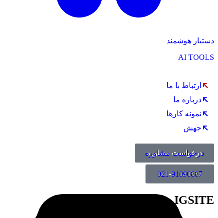
دستیار هوشمند
AI TOOLS
ارتباط با ما
درباره ما
نمونه کارها
جهش
درخواست مشاوره
021-91090887
IGSITE