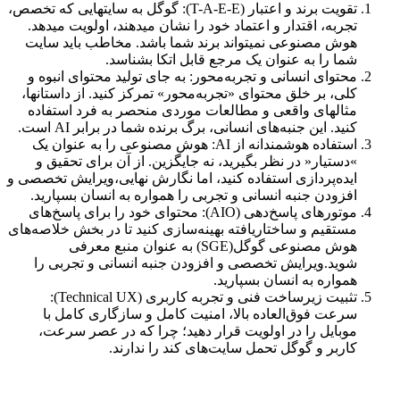
تقویت برند و اعتبار (T-A-E-E): گوگل به سایتهایی که تخصص،
تجربه، اقتدار و اعتماد خود را نشان میدهند، اولویت میدهد.
هوش مصنوعی نمیتواند برند شما باشد. مخاطب باید سایت
شما را به عنوان یک مرجع قابل اتکا بشناسد.
محتوای انسانی و تجربه‌محور: به‌ جای تولید محتوای انبوه و
کلی، بر خلق‌ محتوای «تجربه‌محور» تمرکز کنید. از داستانها،
مثالهای واقعی و مطالعات موردی منحصر به فرد استفاده
کنید. این جنبه‌های انسانی، برگ برنده شما در برابر AI است.
استفاده هوشمندانه از AI: هوش مصنوعی را به عنوان یک
»دستیار« در نظر بگیرید، نه جایگزین. از آن برای تحقیق و
ایده‌پردازی استفاده کنید، اما نگارش نهایی،ویرایش تخصصی و
افزودن جنبه انسانی و تجربی را همواره به انسان بسپارید.
موتورهای پاسخ‌دهی (AIO): محتوای خود را برای پاسخ‌های
مستقیم و ساختاریافته بهینه‌سازی کنید تا در بخش خلاصه‌های
هوش مصنوعی گوگل(SGE) به عنوان منبع معرفی
شوید.ویرایش تخصصی و افزودن جنبه انسانی و تجربی را
همواره به انسان بسپارید.
تثبیت زیرساخت فنی و تجربه کاربری (Technical UX):
سرعت فوق‌العاده بالا، امنیت کامل و سازگاری کامل با
موبایل را در اولویت قرار دهید؛ چرا که در عصر سرعت،
کاربر و گوگل تحمل سایت‌های کند را ندارند.