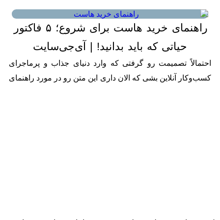
محصولاتم خوشش بیاد کافیه و قطعاً...
راهنمای خرید هاست برای شروع؛ ۵ فاکتور
حیاتی که باید بدانید! | آی‌جی‌سایت
23
ژوئن
احتمالاً تصمیمت رو گرفتی که وارد دنیای جذاب و پرماجرای
2026
کسب‌وکار آنلاین بشی که الان داری این متن رو در مورد راهنمای
خرید هاست می‌خونی، بهت تبریک می‌گم! این یکی...