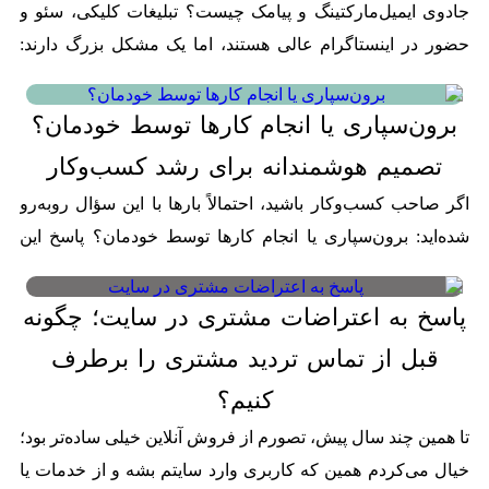
جادوی ایمیل‌مارکتینگ و پیامک چیست؟ تبلیغات کلیکی، سئو و
حضور در اینستاگرام عالی هستند، اما یک مشکل بزرگ دارند:
آن‌ها همیشه برای «جذب» مشتری جدید هستند. فرض کنید دارید
در...
برون‌سپاری یا انجام کارها توسط خودمان؟
تصمیم هوشمندانه برای رشد کسب‌وکار
18
جولای
اگر صاحب کسب‌وکار باشید، احتمالاً بارها با این سؤال روبه‌رو
2026
شده‌اید: برون‌سپاری یا انجام کارها توسط خودمان؟ پاسخ این
سؤال برای همه یکسان نیست. بعضی کارها را بهتر است داخل...
پاسخ به اعتراضات مشتری در سایت؛ چگونه
قبل از تماس تردید مشتری را برطرف
23
ژوئن
کنیم؟
2026
تا همین چند سال پیش، تصورم از فروش آنلاین خیلی ساده‌تر بود؛
خیال می‌کردم همین که کاربری وارد سایتم بشه و از خدمات یا