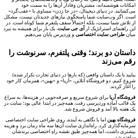
امکانات هوشمندانه، مشتریان وفادار آن‌ها را به سمت خود
می‌کشانند. در دنیای دیجیتال، «در جا زدن» مساوی با «عقب‌گرد»
است. اگر وب‌سایت شما پاسخگوی نیازهای جدیدتان نیست، مشکل
از تلاش شما نیست، بلکه احتمالاً سقف پلتفرم شما کوتاه است. در
این راهنمای استراتژیک از
آی‌ جی سایت
، یک بار برای همیشه به نبرد
میان
طراحی سایت اختصاصی
و وردپرس پایان می‌دهیم.
داستان دو برند؛ وقتی پلتفرم، سرنوشت را
رقم می‌زند
بیایید با یک داستان واقعی (که بارها در دنیای تجارت تکرار شده)
شروع کنیم. دو فروشگاه آنلاین، «آریا» و «بهین»، همزمان کار خود
را آغاز کردند.
فروشگاه آریا
برای شروع سریع و صرفه‌جویی در هزینه‌ها، به سراغ
یک قالب آماده وردپرسی رفت. همه‌چیز در ابتدا عالی بود؛ سایت در
یک هفته بالا آمد و فروش شروع شد.
فروشگاه بهین
اما با نگاهی به آینده، روی طراحی سایت اختصاصی
سرمایه‌گذاری کرد. راه‌اندازی سایت آن‌ها سه ماه زمان برد و هزینه
بیشتری داشت، اما همه‌چیز طبق نقشه راهِ اختصاصی برندشان
ساخته شد.