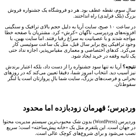
سال سوم، نقطه عطف بود. هر دو فروشگاه یک جشنواره فروش
بزرگ (بلک فرایدی) راه انداختند.
در ساعت ۱۰ صبح، سایت آریا به دلیل حجم بالای ترافیک و سنگینی
افزونه‌های وردپرسی، ناگهان «کرش» کرد. مشتریان با صفحه خطا
مواجه شدند و با عصبانیت به سراغ رقبا رفتند. اما سایت بهین، با
وجود ترافیکی پنج برابر سال قبل، مثل یک ساعت سوئیسی کار
می‌کرد. کدهای اختصاصی و معماری مقیاس‌پذیر، اجازه نداد حتی
یک ثانیه وقفه در خرید ایجاد شود.
نتیجه؟
آریا نه تنها سود جشنواره را از دست داد، بلکه اعتبار برندش
نیز آسیب دید. انتخاب امروز شما، دقیقا تعیین می‌کند که در روزهای
بحرانی و فرصت‌های بزرگ، سایت شما بالِ پروازتان است یا لنگر
سقوط‌تان.
وردپرس؛ قهرمان زودبازده اما محدود
وردپرس (WordPress) بدون شک محبوب‌ترین سیستم مدیریت محتوا
در جهان است. این پلتفرم مثل یک «خانه پیش‌ساخته» است؛ سریع
نصب می‌شود و برای شروع‌های کوچک عالی است.