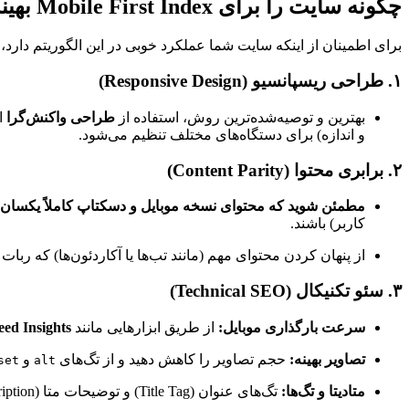
چگونه سایت را برای Mobile First Index بهینه کنیم؟
برای اطمینان از اینکه سایت شما عملکرد خوبی در این الگوریتم دارد، با
۱.
طراحی ریسپانسیو (Responsive Design)
بهترین و توصیه‌شده‌ترین روش، استفاده از
طراحی واکنش‌گرا
ا
و اندازه) برای دستگاه‌های مختلف تنظیم می‌شود.
۲.
برابری محتوا (Content Parity)
مطمئن شوید که محتوای نسخه موبایل و دسکتاپ کاملاً یکسان 
کاربر) باشند.
از پنهان کردن محتوای مهم (مانند تب‌ها یا آکاردئون‌ها) که ربات گ
۳.
سئو تکنیکال (Technical SEO)
سرعت بارگذاری موبایل:
از طریق ابزارهایی مانند
ed Insights
تصاویر بهینه:
حجم تصاویر را کاهش دهید و از تگ‌های
و
set
alt
متادیتا و تگ‌ها:
تگ‌های عنوان (Title Tag) و توضیحات متا (Meta Description) باید در هر دو نسخه موبایل و دسکتاپ